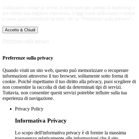
Utilizziamo cookie di servizi di terze parti per attività di marketing e
per offrirti una migliore esperienza. Leggi come utilizziamo i cookie
e come puoi controllarli facendo clic su "Preferenze sulla privacy".
Accetto & Chiudi
Preferenze sulla privacy
Preferenze sulla privacy
Quando visiti un sito web, questo può memorizzare o recuperare
informazioni attraverso il tuo browser, solitamente sotto forma di
cookie. Poiché rispettiamo il tuo diritto alla privacy, puoi scegliere di
non consentire la raccolta di dati da determinati tipi di servizi.
Tuttavia, non consentire questi servizi potrebbe influire sulla tua
esperienza di navigazione.
Privacy Policy
Informativa Privacy
Lo scopo dell'informativa privacy è di fornire la massima
trasparenza relativamente alle informazioni che il sito