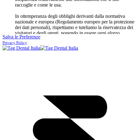
raccoglie e come le usa.
In ottemperanza degli obblighi derivanti dalla normativa
nazionale e europea (Regolamento europeo per la protezione
dei dati personali), rispettiamo e tuteliamo la riservatezza dei
visitatori e degli utenti, ponendo in essere ogni sforzo
Salva le Preferenze
possibile e proporzionato per non ledere i diritti degli utenti.
Privacy Policy
Non pubblichiamo annunci pubblicitari, non usiamo dati
a fini di invio di pubblicità
, però facciamo uso di
servizi di
terze parti
al fine di migliorare l'utilizzo del sito, terze parti
che potrebbero raccogliere dati degli utenti e poi usarli per
inviare annunci pubblicitari personalizzati su altri siti. Tuttavia
poniamo in essere ogni sforzo possibile per tutelare la
privacy degli utenti e minimizzare la raccolta dei dati
personali
. Ad esempio, usiamo in alcuni casi
video di
YouTube
, i quali sono impostati in modo da non inviare
cookie (e quindi non raccogliere dati) fino a quando l'utente
non avvia il video. Potete osservare, infatti, che al posto del
video c'è solo un segnaposto (
placeholder
). Il sito usa anche
plugin sociali
per semplificare la condivisione degli articoli
sui social network. Tali plugin sono configurati in modo che
inviino cookie (e quindi eventualmente raccolgano dati) solo
dopo che l'utente ha cliccato sul plugin.