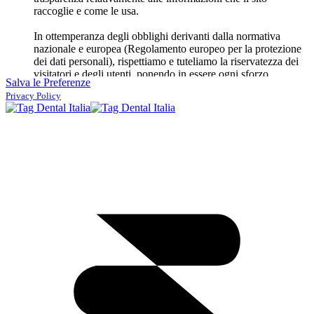
raccoglie e come le usa.
In ottemperanza degli obblighi derivanti dalla normativa
nazionale e europea (Regolamento europeo per la protezione
dei dati personali), rispettiamo e tuteliamo la riservatezza dei
visitatori e degli utenti, ponendo in essere ogni sforzo
Salva le Preferenze
possibile e proporzionato per non ledere i diritti degli utenti.
Privacy Policy
Non pubblichiamo annunci pubblicitari, non usiamo dati
a fini di invio di pubblicità
, però facciamo uso di
servizi di
terze parti
al fine di migliorare l'utilizzo del sito, terze parti
che potrebbero raccogliere dati degli utenti e poi usarli per
inviare annunci pubblicitari personalizzati su altri siti. Tuttavia
poniamo in essere ogni sforzo possibile per tutelare la
privacy degli utenti e minimizzare la raccolta dei dati
personali
. Ad esempio, usiamo in alcuni casi
video di
YouTube
, i quali sono impostati in modo da non inviare
cookie (e quindi non raccogliere dati) fino a quando l'utente
non avvia il video. Potete osservare, infatti, che al posto del
video c'è solo un segnaposto (
placeholder
). Il sito usa anche
plugin sociali
per semplificare la condivisione degli articoli
sui social network. Tali plugin sono configurati in modo che
inviino cookie (e quindi eventualmente raccolgano dati) solo
dopo che l'utente ha cliccato sul plugin.