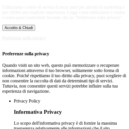
Utilizziamo cookie di servizi di terze parti per attività di marketing e
per offrirti una migliore esperienza. Leggi come utilizziamo i cookie
e come puoi controllarli facendo clic su "Preferenze sulla privacy".
Accetto & Chiudi
Preferenze sulla privacy
Preferenze sulla privacy
Quando visiti un sito web, questo può memorizzare o recuperare
informazioni attraverso il tuo browser, solitamente sotto forma di
cookie. Poiché rispettiamo il tuo diritto alla privacy, puoi scegliere di
non consentire la raccolta di dati da determinati tipi di servizi.
Tuttavia, non consentire questi servizi potrebbe influire sulla tua
esperienza di navigazione.
Privacy Policy
Informativa Privacy
Lo scopo dell'informativa privacy è di fornire la massima
trasparenza relativamente alle informazioni che il sito