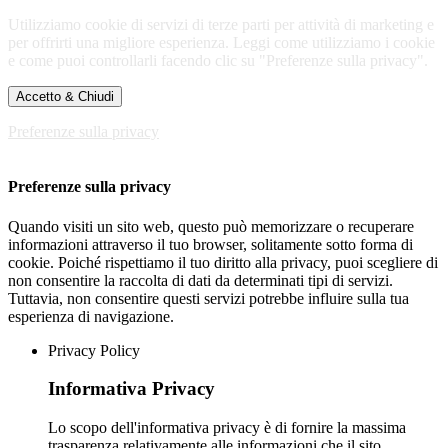
Utilizziamo cookie di servizi di terze parti per attività di marketing e
per offrirti una migliore esperienza. Leggi come utilizziamo i cookie
e come puoi controllarli facendo clic su "Preferenze sulla privacy".
Accetto & Chiudi
Preferenze sulla privacy
Preferenze sulla privacy
Quando visiti un sito web, questo può memorizzare o recuperare
informazioni attraverso il tuo browser, solitamente sotto forma di
cookie. Poiché rispettiamo il tuo diritto alla privacy, puoi scegliere di
non consentire la raccolta di dati da determinati tipi di servizi.
Tuttavia, non consentire questi servizi potrebbe influire sulla tua
esperienza di navigazione.
Privacy Policy
Informativa Privacy
Lo scopo dell'informativa privacy è di fornire la massima
trasparenza relativamente alle informazioni che il sito