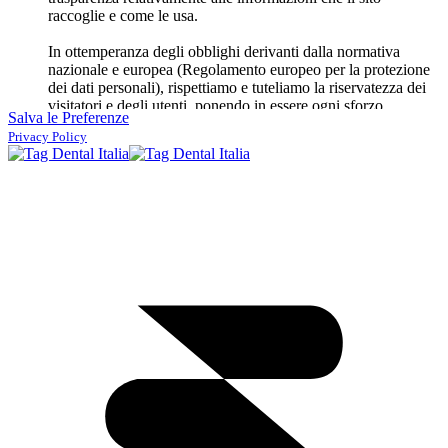
raccoglie e come le usa.
In ottemperanza degli obblighi derivanti dalla normativa
nazionale e europea (Regolamento europeo per la protezione
dei dati personali), rispettiamo e tuteliamo la riservatezza dei
visitatori e degli utenti, ponendo in essere ogni sforzo
Salva le Preferenze
possibile e proporzionato per non ledere i diritti degli utenti.
Privacy Policy
Non pubblichiamo annunci pubblicitari, non usiamo dati
a fini di invio di pubblicità
, però facciamo uso di
servizi di
terze parti
al fine di migliorare l'utilizzo del sito, terze parti
che potrebbero raccogliere dati degli utenti e poi usarli per
inviare annunci pubblicitari personalizzati su altri siti. Tuttavia
poniamo in essere ogni sforzo possibile per tutelare la
privacy degli utenti e minimizzare la raccolta dei dati
personali
. Ad esempio, usiamo in alcuni casi
video di
YouTube
, i quali sono impostati in modo da non inviare
cookie (e quindi non raccogliere dati) fino a quando l'utente
non avvia il video. Potete osservare, infatti, che al posto del
video c'è solo un segnaposto (
placeholder
). Il sito usa anche
plugin sociali
per semplificare la condivisione degli articoli
sui social network. Tali plugin sono configurati in modo che
inviino cookie (e quindi eventualmente raccolgano dati) solo
dopo che l'utente ha cliccato sul plugin.